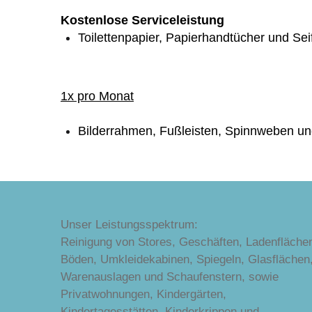
Kostenlose Serviceleistung
Toilettenpapier, Papierhandtücher und Sei
1x pro Monat
Bilderrahmen, Fußleisten, Spinnweben 
Unser Leistungsspektrum:
Reinigung von Stores, Geschäften, Ladenfläche
Böden, Umkleidekabinen, Spiegeln, Glasflächen
Warenauslagen und Schaufenstern, sowie
Privatwohnungen, Kindergärten,
Kindertagesstätten, Kinderkrippen und