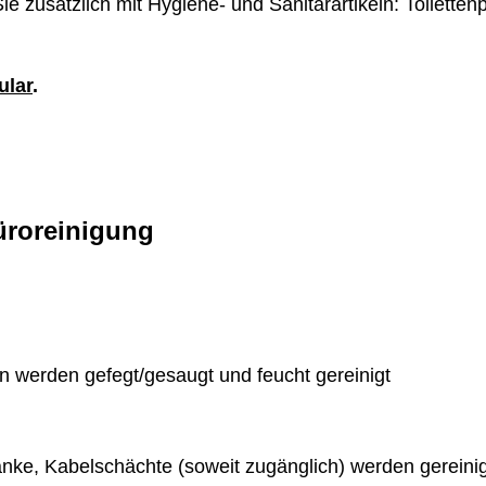
e zusätzlich mit Hygiene- und Sanitärartikeln: Toilette
ular
.
ü
roreinigung
 werden gefegt/gesaugt und feucht gereinigt
änke, Kabelschächte (soweit zugänglich) werden gereinig