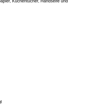
npapier, Küchentücher, Handseife und
t