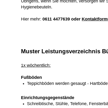
Übrigens, wenn Sie möchten, versorgen wir Si
Hygienebeuteln.
Hier mehr:
0611 4477639 oder
Kontaktform
Muster Leistungsverzeichnis B
1x w
ö
chentlich:
Fußböden
Teppichböden werden gesaugt - Hartböden
Einrichtungsgegenstände
Schreibtische, Stühle, Telefone, Fensterb