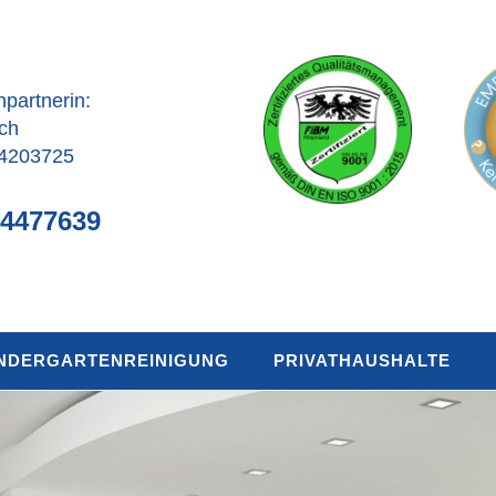
hpartnerin:
ch
 4203725
 4477639
NDERGARTENREINIGUNG
PRIVATHAUSHALTE