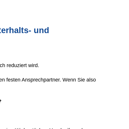
t
erhalt
s
- und
h reduziert wird.
inen festen Ansprechpartner. Wenn Sie also
?